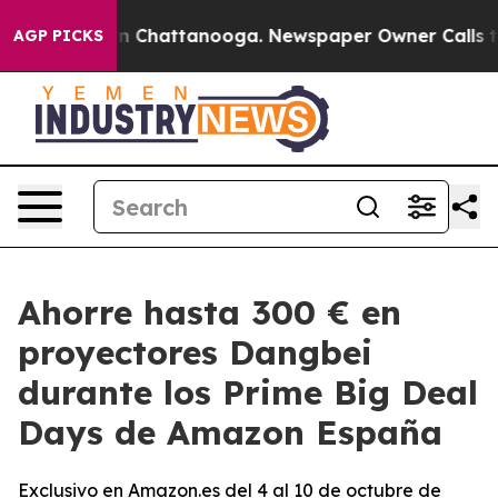
e
Chaos in Chattanooga. Newspaper Owner Calls the Pe
AGP PICKS
Ahorre hasta 300 € en
proyectores Dangbei
durante los Prime Big Deal
Days de Amazon España
Exclusivo en Amazon.es del 4 al 10 de octubre de