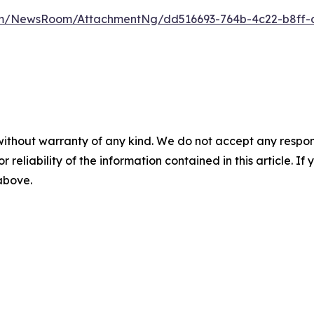
com/NewsRoom/AttachmentNg/dd516693-764b-4c22-b8ff
without warranty of any kind. We do not accept any responsib
r reliability of the information contained in this article. I
 above.