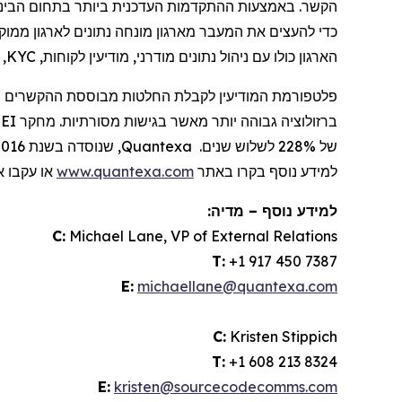
הקשר. באמצעות ההתקדמות העדכנית ביותר בתחום הבינה 
כדי להעצים את המעבר מארגון מונחה נתונים לארגון ממוק
הארגון כולו עם ניהול נתונים מודרני, מודיעין לקוחות,
KYC
,
פלטפורמת המודיעין לקבלת החלטות מבוססת ההקשרים 
ברזולוציה גבוהה יותר מאשר בגישות מסורתיות. מחקר
TEI
של 228% לשלוש שנים.
Quantexa
, שנוסדה בשנת 2016, מעסיקה כיום יותר מ-
למידע נוסף בקרו באתר
www.quantexa.com
או עקבו א
למידע נוסף – מדיה:
C:
Michael Lane, VP of External Relations
T:
+1 917 450 7387
E:
michaellane@quantexa.com
C:
Kristen Stippich
T:
+1 608 213 8324
E:
kristen@sourcecodecomms.com