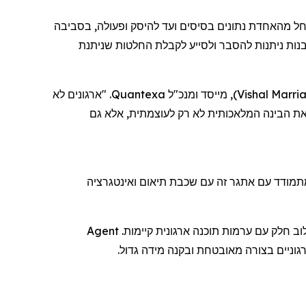
 מהאחדת נתונים בסיסים ועד להיסק ופעולה, בסביבה
תובנות ניתנות להסבר ולסייע לקבלת החלטות שניתנת
Vishal Marri
)
, מייסד ומנכ"ל Quantexa. "ארגונים לא
 הבינה המלאכותית לא רק לעוצמתית, אלא גם
וניהול של מערכות סוכנים יכולות להיות מורכבות ומסוכנות כאשר הנתונים חסרי אמון. שער הסוכן החדש של Quantexa מתמודד עם אתגר זה עם שכבת תיאום ואינטגרציה
ב חלק עם ערמות תוכנה ארגונית קיימות
.
Agent
גוניים בצורה מאובטחת ובקנה מידה גדול.