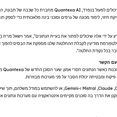
יכולים לפעול בנפרד,
Quantexa AI
מחברת כל שכבה של תבונה, החל
יקת חיזוי, לימוד מכונה של גרפים וסוכני בינה מלאכותית כדי לספק 
ע על ידי אלה שיכולים לפתור את בעיית הנתונים", אמר וישאל מריה
(
a
פלטפורמת מודיעין
לקבלת
ההחלטות שלנו מספקת את הבסיס להפוך את
בר בכל נקודת החלטה".
 עם הקשר
בנייה 
יקוח ומבטיחה יכולת הסבר על פני מערכות מבוזרות.
,
Claude
,
Mistral
ו-
Gemini
, או להשתמש במודל משלהם, תוך שילו
קנן את הדרך בה סוכנים מקיימים אינטראקציה עם מערכות ונתונים אר