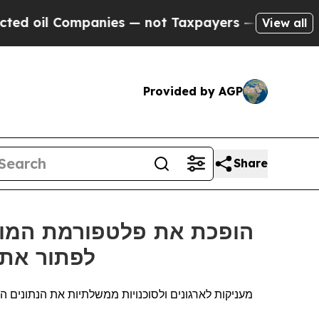
mpanies — not Taxpayers — the Chance to Cash in
View all
Provided by AGP
Share
לפתור את 