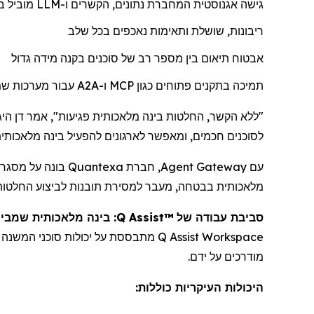
גישה אגנוסטית המחברת נתונים, הקשרים ו-
LLM
מוביל ב
ריבונות, שושלת ותאימות נאכפים בכל שלב
אבטוח תיאום בין מספר רב של סוכנים בקנה מידה גדול
תמיכה בתקנים פתוחים כגון
MCP
ו-
A2A
עבור מערכות שמק
"ללא הקשר, החלטות בינה מלאכותית פגיעות", אמר דן היג
לסוכנים חכמים, ומאפשר לארגונים להפעיל בינה מלאכותית
עם Agent Gateway,
חברת
מלאכותית בבטחה, מעבר למסירת תובנות לביצוע החלטות
סביבת עבודה של
Q Assist™
: בינה מלאכותית שמבי
Q Assist Workspace
מתבססת על יכולות סוכני המשנה
מודרכים על ידם.
היכולות העיקריות כוללות: