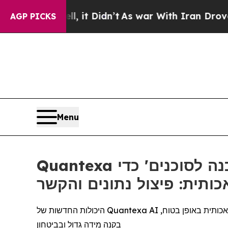
l, it Didn’t
As war With Iran Drove oil Prices 
AGP PICKS
Menu
Quantexa הופכת את פלטפורמת המודיעין לקבלת החלטות שלה ל-'מוכנה לסוכנים' כדי
ותית: פיצול נתונים והקשר
היכולות החדשות של Quantexa AI מעניקות לארגונים ולסוכנויות ממשלתיות את הנתונים המהימנים והתבונה המבוססת הקשר הנדרשים לפריסת סוכני בינה מלאכותית באופן בטוח,
בקנה מידה גדול ובביטחון