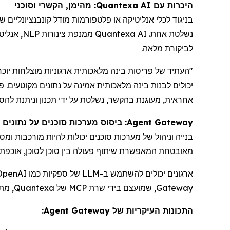
היכרות עם Quantexa AI: מהימן, הקשרי וסוכני
בניגוד לכלי אנליטיקה או פלטפורמות מודל קונבנציונליים ש
נשלטת אחת.
Quantexa AI
ממנפת צינורות
NLP
, אנליט
לביקורת מלאה.
"העתיד של פריסות בינה מלאכותית ארגוניות מוצלחות יוכר
יכולים לבנות בינה מלאכותית אמינה על נתונים מקוטעים. 
אחראית, מעוגנת בהקשר, נשלטת על ידי תכנון וניתנת להס
Agent Gateway
: ביסוס מערכות סוכנים על נתונים
מאובטחת המאפשרת שיתוף פעולה בין סוכן לסוכן, אוכפת פ
ארגונים יכולים להשתמש ב-
LLM
של ספקיות כמו
OpenAI
Gateway
, שמועצם בידי שרת
MCP
של
Quantexa
, מת
התכונות העיקריות של Agent Gateway: