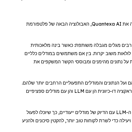
ה את
Quantexa AI
, האבולוציה הבאה של פלטפורמת
די, רבים מגלים מגבלה משותפת: כאשר בינה מלאכותית
 לולאות משוב יקרות. בין אם משתמשים במודלים כלליים
סת על נתונים מהימנים ומבוססי הקשר המשקפים את
 ועל הנתונים והמודלים התפעוליים הרחבים יותר שלהם.
פריצת הדרך עם Quantexa AI טמונה ביכולתה לדמוקרטיזציה ותפעול של נתונים ארגוניים קונטקסטואליים שיכולים לקיים אינטראקציה דו-כיוונית הן עם LLM והן עם מודלים ספציפיים
ה-
LLM
עם הדיוק של מודלים ייעודיים, כך שיוכלו לפעול
לה כדי לשרת לקוחות טוב יותר, להקטין סיכונים ולהניע