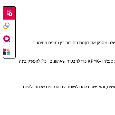
Quantexa. "שער הסוכן שלנו מספק את רקמת החיבור בין נתונים מהימנים
Quantexa בונה על מסגרות פתוחות מבוססות סטנדרטים עם שותפים כמו מיקרוסופט, גוגל, אקסנצ'ר ו-KPMG כדי להבטיח שארגונים יוכלו להפעיל בינה
ים, ומאפשרת להם לשוחח עם הנתונים שלהם ולהיות