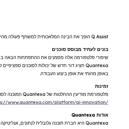
Q Assist הופך את הבינה המלאכותית למשתף פעולה מהימן, ועוזר לבני אדם לחשוב, להחליט ולפעול מהר יותר - בביטחון ובשליטה.
בונים לעתיד מבוסס סוכנים
Quantexa תציג דור חדש של יכולות לסוכנים ספצ
באופן מהותי את אופן ביצוע העבודה.
זמינות
פלטפורמת מודיעין ההחלטות של Quantexa המוכנה לסוכנים, הכוללת Q Assist ו-Agent Gateway, זמינה כיום ברחבי העולם. למידע נוסף, בקרו
ps://www.quantexa.com/platform/ai-innovation/
אודות
Quantexa
Quantexa
היא חברת תוכנה גלובלית לנתונים, אנליטיקה