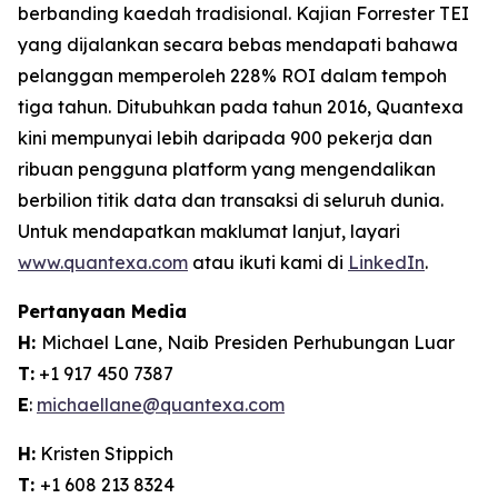
berbanding kaedah tradisional. Kajian Forrester TEI
yang dijalankan secara bebas mendapati bahawa
pelanggan memperoleh 228% ROI dalam tempoh
tiga tahun. Ditubuhkan pada tahun 2016, Quantexa
kini mempunyai lebih daripada 900 pekerja dan
ribuan pengguna platform yang mengendalikan
berbilion titik data dan transaksi di seluruh dunia.
Untuk mendapatkan maklumat lanjut, layari
www.quantexa.com
atau ikuti kami di
LinkedIn
.
Pertanyaan Media
H:
Michael Lane, Naib Presiden Perhubungan Luar
T:
+1 917 450 7387
E
:
michaellane@quantexa.com
H:
Kristen Stippich
T:
+1 608 213 8324