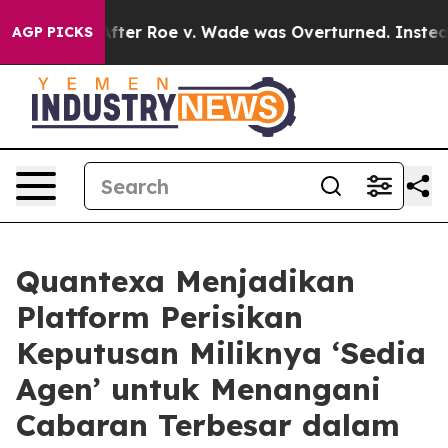
nk After Roe v. Wade was Overturned. Instead, Medi
AGP PICKS
Quantexa Menjadikan
Platform Perisikan
Keputusan Miliknya ‘Sedia
Agen’ untuk Menangani
Cabaran Terbesar dalam