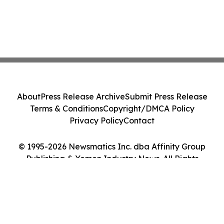
About
Press Release Archive
Submit Press Release
Terms & Conditions
Copyright/DMCA Policy
Privacy Policy
Contact
© 1995-2026 Newsmatics Inc. dba Affinity Group
Publishing & Yemen Industry News. All Rights
Reserved.
Cookie Settings / Your Privacy Choices