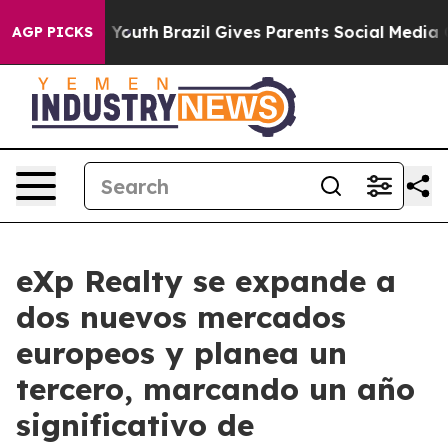
rms to Youth
Brazil Gives Parents Social Media Controls
AGP PICKS
eXp Realty se expande a
dos nuevos mercados
europeos y planea un
tercero, marcando un año
significativo de