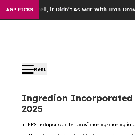
l, it Didn’t
As war With Iran Drove oil Prices H
AGP PICKS
Menu
Ingredion Incorporate
2025
*
EPS terlapor dan terlaras
masing-masing iala