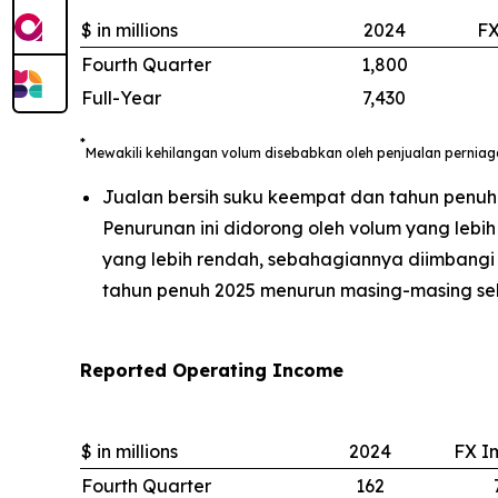
$ in millions
2024
FX
Fourth Quarter
1,800
Full-Year
7,430
*
Mewakili kehilangan volum disebabkan oleh penjualan pernia
Jualan bersih suku keempat dan tahun penu
Penurunan ini didorong oleh volum yang leb
yang lebih rendah, sebahagiannya diimbangi 
tahun penuh 2025 menurun masing-masing se
Reported Operating Income
$ in millions
2024
FX I
Fourth Quarter
162