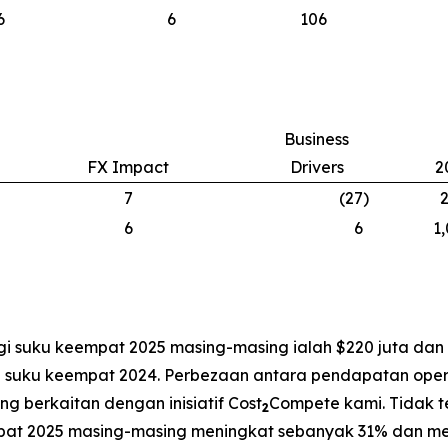
6
6
106
Business
FX Impact
Drivers
2
7
(27
)
6
6
1
agi suku keempat 2025 masing-masing ialah $220 juta da
suku keempat 2024. Perbezaan antara pendapatan operas
g berkaitan dengan inisiatif Cost
Compete kami. Tidak t
2
eempat 2025 masing-masing meningkat sebanyak 31% dan 