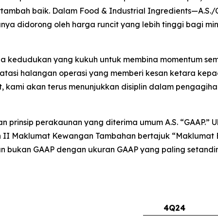
tambah baik. Dalam Food & Industrial Ingredients—A.S
nya didorong oleh harga runcit yang lebih tinggi bagi m
da kedudukan yang kukuh untuk membina momentum semas
asi halangan operasi yang memberi kesan ketara kepad
hat, kami akan terus menunjukkan disiplin dalam pengagi
an prinsip perakaunan yang diterima umum A.S. “GAAP.”
n II Maklumat Kewangan Tambahan bertajuk “Maklumat
n bukan GAAP dengan ukuran GAAP yang paling setandin
4Q24