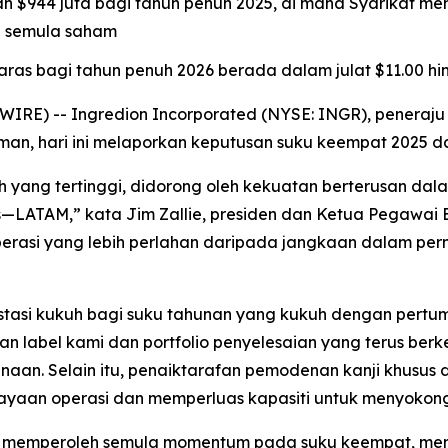
umlah $944 juta bagi tahun penuh 2025, di mana Syarika
n semula saham
aras bagi tahun penuh 2026 berada dalam julat $11.00 hi
WIRE) -- Ingredion Incorporated (NYSE: INGR), peneraju
n, hari ini melaporkan keputusan suku keempat 2025 da
ang tertinggi, didorong oleh kekuatan berterusan dalam 
—LATAM,” kata Jim Zallie, presiden dan Ketua Pegawai Eks
rasi yang lebih perlahan daripada jangkaan dalam pern
estasi kukuh bagi suku tahunan yang kukuh dengan pert
ean label kami dan portfolio penyelesaian yang terus b
an. Selain itu, penaiktarafan pemodenan kanji khusus di 
ayaan operasi dan memperluas kapasiti untuk menyokong
M memperoleh semula momentum pada suku keempat, me