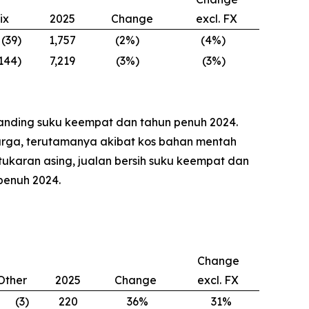
ix
2025
Change
excl. FX
(39
)
1,757
(2
%)
(4
%)
144
)
7,219
(3
%)
(3
%)
anding suku keempat dan tahun penuh 2024.
harga, terutamanya akibat kos bahan mentah
ukaran asing, jualan bersih suku keempat dan
penuh 2024.
Change
Other
2025
Change
excl. FX
(3
)
220
36
%
31
%