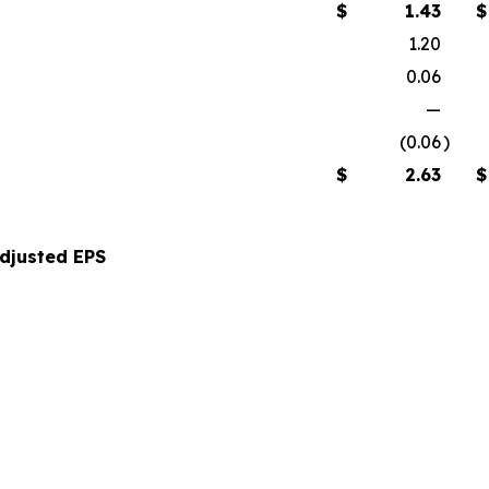
$
1.43
$
1.20
0.06
—
(0.06
)
$
2.63
$
Adjusted EPS