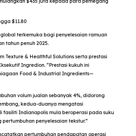
t memulangkan $435 juta kepada para pemegang
ngga $11.80
 global terkemuka bagi penyelesaian ramuan
n tahun penuh 2025.
Texture & Healthful Solutions serta prestasi
ekutif Ingredion. “Prestasi kukuh ini
iagaan Food & Industrial Ingredients—
umbuhan volum jualan sebanyak 4%, didorong
erkembang, kedua-duanya mengatasi
fasiliti Indianapolis mula beroperasi pada suku
 pertumbuhan penyelesaian tekstur.”
ncatatkan pertumbuhan pendapatan operasi