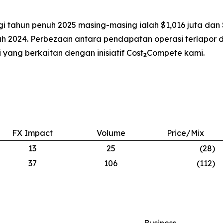
gi tahun penuh 2025 masing-masing ialah $1,016 juta dan
 2024. Perbezaan antara pendapatan operasi terlapor d
 yang berkaitan dengan inisiatif Cost
Compete kami.
2
FX Impact
Volume
Price/Mix
13
25
(28
)
37
106
(112
)
Business