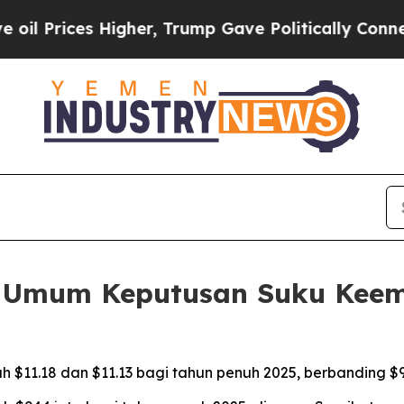
igher, Trump Gave Politically Connected oil Com
d Umum Keputusan Suku Kee
h $11.18 dan $11.13 bagi tahun penuh 2025, berbanding $