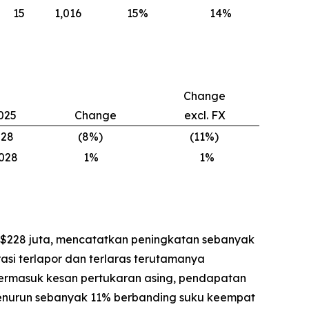
15
1,016
15
%
14
%
Change
025
Change
excl. FX
228
(8
%)
(11
%)
,028
1
%
1
%
n $228 juta, mencatatkan peningkatan sebanyak
i terlapor dan terlaras terutamanya
ermasuk kesan pertukaran asing, pendapatan
menurun sebanyak 11% berbanding suku keempat