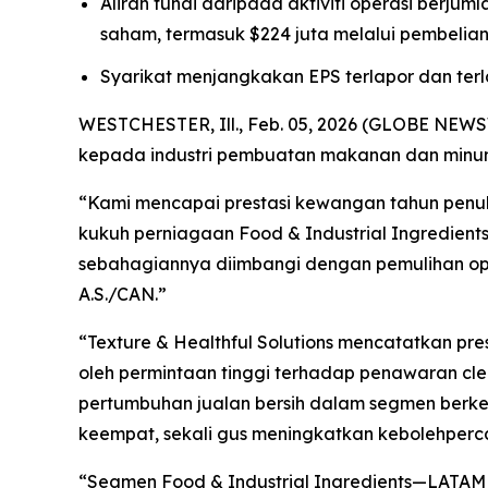
Aliran tunai daripada aktiviti operasi berj
saham, termasuk $224 juta melalui pembelia
Syarikat menjangkakan EPS terlapor dan terl
WESTCHESTER, Ill., Feb. 05, 2026 (GLOBE NEWS
kepada industri pembuatan makanan dan minuma
“Kami mencapai prestasi kewangan tahun penuh y
kukuh perniagaan Food & Industrial Ingredients
sebahagiannya diimbangi dengan pemulihan ope
A.S./CAN.”
“Texture & Healthful Solutions mencatatkan pr
oleh permintaan tinggi terhadap penawaran cl
pertumbuhan jualan bersih dalam segmen berkena
keempat, sekali gus meningkatkan kebolehperc
“Segmen Food & Industrial Ingredients—LATA