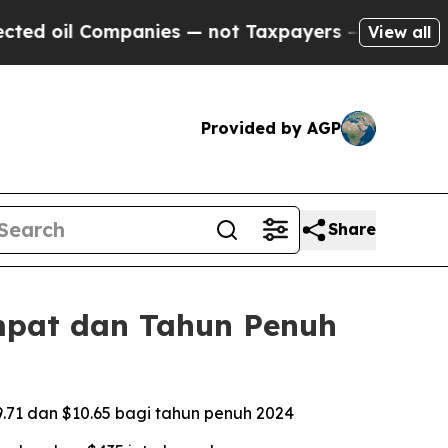
panies — not Taxpayers — the Chance to Cash in 
View all
Provided by AGP
Share
mpat dan Tahun Penuh
9.71 dan $10.65 bagi tahun penuh 2024