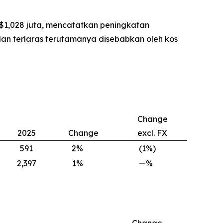
 $1,028 juta, mencatatkan peningkatan
an terlaras terutamanya disebabkan oleh kos
Change
2025
Change
excl. FX
591
2
%
(1
%)
2,397
1
%
—
%
Change