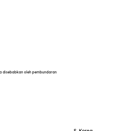
ula disebabkan oleh pembundaran
S. Korea