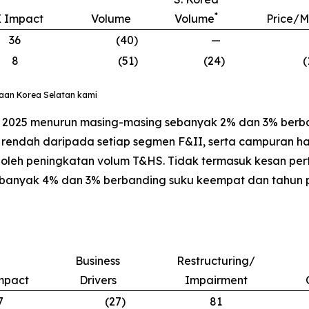
*
 Impact
Volume
Volume
Price/M
36
(40
)
—
8
(51
)
(24
)
(
gaan Korea Selatan kami
h 2025 menurun masing-masing sebanyak 2% dan 3% berb
ih rendah daripada setiap segmen F&II, serta campuran 
oleh peningkatan volum T&HS. Tidak termasuk kesan pert
banyak 4% dan 3% berbanding suku keempat dan tahun 
Business
Restructuring/
mpact
Drivers
Impairment
7
(27
)
81