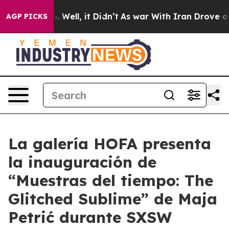
nd 40%. Well, it Didn’t
As war With Iran Drove oil P
AGP PICKS
La galería HOFA presenta
la inauguración de
“Muestras del tiempo: The
Glitched Sublime” de Maja
Petrić durante SXSW