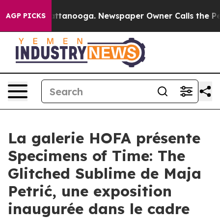
aos in Chattanooga. Newspaper Owner Calls the Peopl
AGP PICKS
La galerie HOFA présente
Specimens of Time: The
Glitched Sublime de Maja
Petrić, une exposition
inaugurée dans le cadre