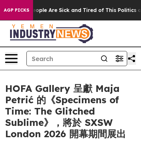
an Win: “People Are Sick and Tired of This Politics of 
AGP PICKS
HOFA Gallery 呈獻 Maja
Petrić 的《Specimens of
Time: The Glitched
Sublime》，將於 SXSW
London 2026 開幕期間展出