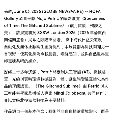
倫敦, June 03, 2026 (GLOBE NEWSWIRE) -- HOFA
Gallery 欣喜呈獻 Maja Petrić 的最新展覽
《Specimens
of Time: The Glitched Sublime》
（歲月留痕：殘缺之
美），該展覽將於 SXSW London 2026（2026 年倫敦西
南偏南盛會）揭幕之際隆重登場。 當下時代日益受速度、
自動化及無休止數碼生產所制約，本展覽卻為科技開闢另一
番視野：使其化身為承載意義、喚醒感知，並與自然世界重
締靈魂共鳴的媒介。
歷經二十多年沉澱，Petrić 將定制人工智能 (AI)、機械裝
置、光線與實時環境數據融為一體，讓生態變遷直接化為作
品的形態語言。 《The Glitched Sublime》由 Petrić 與人
工智能科學家及機械人專家 Mihai Jalobeanu 共同創作，
並以實時北極氣候數據為主要材料。
作品源自一個基本信念：藝術並非僅僅描繪環境變化，而是