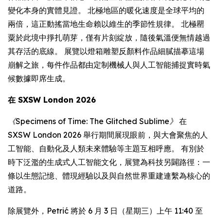
變化本身的實體見證。 北極地區的暖化速度是全球平均的
兩倍，這正動搖當地生命賴以維生的季節性規律。 北極罌
粟於此境中掙扎萌芽，僅有片刻綻放，隨後氣溫便無情越過
其存活的底線。 展覽以燈箱雕塑反顏料作品細膩描摹這場
崩解之旅，每件作品都由定制機械人與人工智能捕捉實時氣
候數據即席生成。
在 SXSW London 2026
《Specimens of Time: The Glitched Sublime》
在
SXSW London 2026 舉行期間展現眼前，與大會聚焦的人
工智能、自動化及人類未來體驗等主題互相呼應。 有別於
時下泛濫的生成式人工智能文化，展覽為科技另闢路徑：一
條以生態記憶、體現經驗以及與自然世界重建連繫為核心的
道路。
除展覽外，Petrić 將於 6 月 3 日（星期三）上午 11:40 至