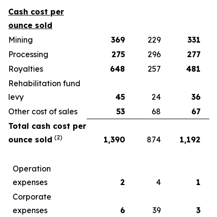
Cash cost per
ounce sold
Mining
369
229
331
Processing
275
296
277
Royalties
648
257
481
Rehabilitation fund
levy
45
24
36
Other cost of sales
53
68
67
Total cash cost per
(2)
ounce sold
1,390
874
1,192
Operation
expenses
2
4
1
Corporate
expenses
6
39
3