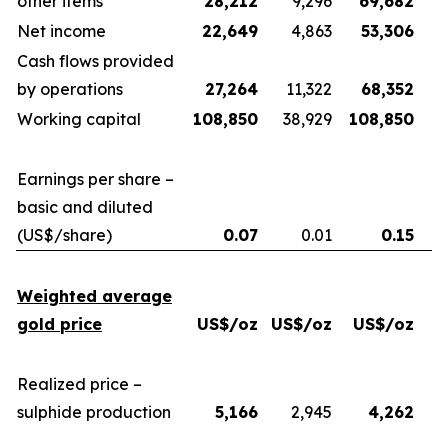
other items
28,212
9,296
69,682
Net income
22,649
4,863
53,306
Cash flows provided
by operations
27,264
11,322
68,352
Working capital
108,850
38,929
108,850
Earnings per share –
basic and diluted
(US$/share)
0.07
0.01
0.15
Weighted average
gold price
US$/oz
US$/oz
US$/oz
U
Realized price –
sulphide production
5,166
2,945
4,262