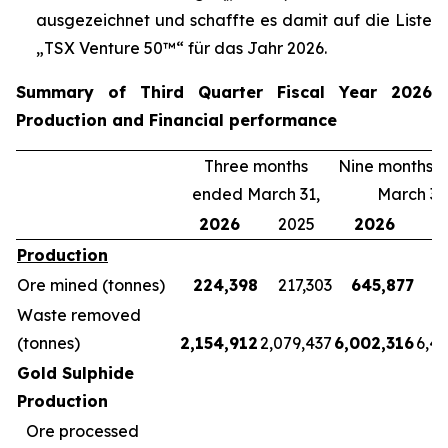
ausgezeichnet und schaffte es damit auf die Liste
„TSX Venture 50™“ für das Jahr 2026.
Summary of Third Quarter Fiscal Year 2026
Production and Financial performance
Three months
Nine months 
ended March 31,
March 31
2026
2025
2026
2
Production
Ore mined (tonnes)
224,398
217,303
645,877
5
Waste removed
(tonnes)
2,154,912
2,079,437
6,002,316
6,4
Gold Sulphide
Production
Ore processed