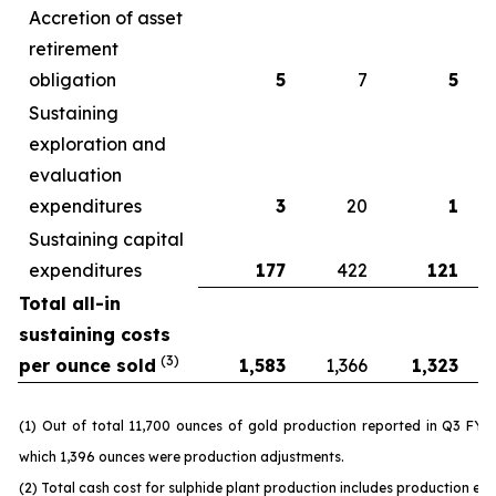
Accretion of asset
retirement
obligation
5
7
5
Sustaining
exploration and
evaluation
expenditures
3
20
1
Sustaining capital
expenditures
177
422
121
Total all-in
sustaining costs
(3)
per ounce sold
1,583
1,366
1,323
(1) Out of total 11,700 ounces of gold production reported in Q3 FY 
which 1,396 ounces were production adjustments.
(2) Total cash cost for sulphide plant production includes production ex