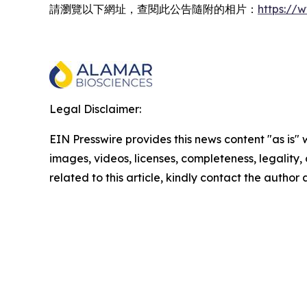
請瀏覽以下網址，查閱此公告隨附的相片：
https:/
Legal Disclaimer:
EIN Presswire provides this news content "as is" 
images, videos, licenses, completeness, legality, o
related to this article, kindly contact the author