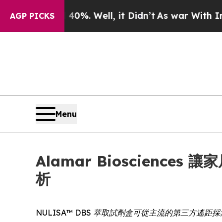
und 40%. Well, it Didn’t
As war With Iran Drove
AGP PICKS
Menu
Alamar Bioscien
析
NULISA™ DBS 萃取試劑盒可從主流的第三方