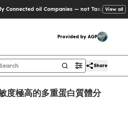
ected oil Companies — not Taxpayers — the Chance
View all
Provided by AGP
Share
用於靈敏度極高的多重蛋白質體分