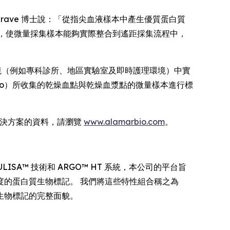
Heslegrave 博士說：「從指尖血液樣本中產生優質蛋白質
流程，使微量採集樣本能夠實際整合到遙距採集流程中，
環境（例如專科診所、地區實驗室及即時護理環境）中實
 與 Tasso）所收集的乾燥血點與乾燥血漿點的微量樣本進行標
體學解決方案的資料，請瀏覽
www.alamarbio.com
。
SA™ 技術和 ARGO™ HT 系統，本公司的平台旨
的蛋白質生物標記。 我們將這些特性組合稱之為
生物標記的完整面貌。