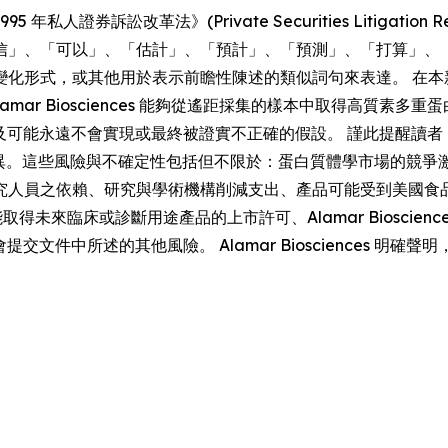
券訴訟改革法》(Private Securities Litigation Re
信」、「可以」、「估計」、「預計」、「預測」、「打算」、
變化形式，或其他用於表示前瞻性陳述的類似詞句來表達。 在本
mar Biosciences 能夠從遙距採集的樣本中取得高質素
的預期，並涉及可能永遠不會實現或最終被證實不正確的假設。 謹此提醒讀
有重大差異。這些風險與不確定性包括但不限於：蛋白質體學市場的
人員之依賴、研究與學術機構削減支出、產品可能受到美國食品藥物
性、未能取得未來臨床或診斷用途產品的上市許可、Alamar Biosc
交易委員會提交文件中所述的其他風險。 Alamar Bioscience