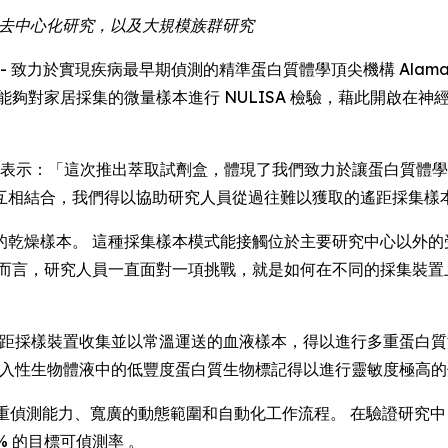
究、去中心化研究，以及大規模族群研究
E) -- 致力於實現疾病最早期偵測的精準蛋白質體學頂尖機構 Alamar Bio
研究人員能夠對家居採集的微量樣本進行 NULISA 檢驗，藉此開
Luo 博士表示：「這次推出萃取試劑盒，體現了我們致力於讓蛋白質體
互相結合，我們得以協助研究人員從過往難以獲取的遙距採集樣
的乾燥樣本。 這種採集樣本模式能接觸位於主要研究中心以外的
學而言，研究人員一直面對一項挑戰，就是如何在不同的採集裝置
讓以遙距採樣裝置收集並以常溫運送的血液樣本，得以進行多重蛋白
合，讓非侵入性生物體液中的低豐度蛋白質生物標記得以進行靈敏度極高
偵測能力、寬廣的動態範圍和自動化工作流程。 在驗證研究中，Alama
% 的目標可偵測率 。