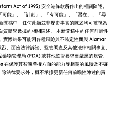
form Act of 1995) 安全港條款所作出的相關陳述。
「可能」、「計劃」、「有可能」、「潛在」、「尋
新聞稿中，任何此類並非歷史事實的陳述均可被視為
多重蛋白質體學數據的相關陳述。 本新聞稿中的任何前瞻性
者，實際結果可能因各種風險與不確定性而與 Alamar
競爭激烈、面臨法律訴訟、監管調查及其他法律相關事宜、
管理局 (FDA) 或其他監管要求更嚴厲的規管、
iences 在保護其智識產權方面的能力等相關的風險及不確
s 明確聲明，除法律要求外，概不承擔更新任何前瞻性陳述的責