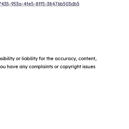
435-953a-4fe5-8ff5-38476b503db5
ility or liability for the accuracy, content,
f you have any complaints or copyright issues