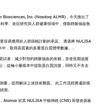
sciences, Inc. (Nasdaq: ALMR)，今天推出了
啟在神經科學、炎症研究與人群健康領域中，僅靠靜脈抽血無
學更容易應用於人群篩檢計劃的承諾。 透過將 NULISA
本中，取得高質素的多重蛋白質體學數據。」
受試者，減少對預約靜脈抽血的依賴，並使長期追蹤
上，從極小量樣本中提取蛋白質訊號，同時又不失去
質測量，從而解決上述技術難題。 此工作流程將遙距樣
的偵測。
r 於其 NULISA 中樞神經 (CNS) 與發炎面板