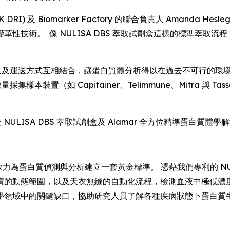
RI) 及 Biomarker Factory 的聯合負責人 Amanda 
性技術。 像 NULISA DBS 萃取試劑盒這樣的標準萃取
化採集及運送方式互相結合，讓蛋白質體分析得以在過去不可行的
採集樣本裝置（如 Capitainer、Telimmune、Mitra
於 NULISA DBS 萃取試劑盒及 Alamar 全方位精準蛋白質
力為蛋白質偵測與分析建立一套黃金標準。 憑藉我們專利的 NULI
廣的動態範圍，以及天衣無縫的自動化流程，檢測血液中極低濃度
學領域中的關鍵缺口，協助研究人員了解各種疾病狀態下蛋白質