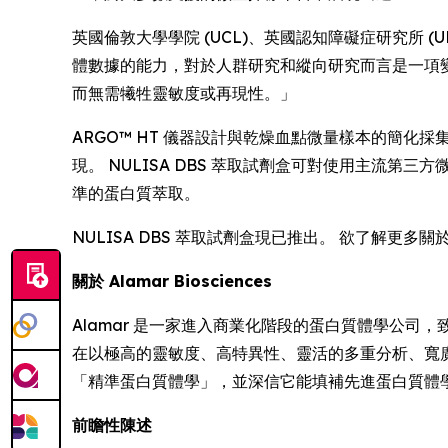
英國倫敦大學學院 (UCL)、英國認知障礙症研究所 (UK D
體數據的能力，對於人群研究和縱向研究而言是一項變革
而無需犧牲靈敏度或再現性。」
ARGO™ HT 儀器設計與乾燥血點微量樣本的簡
現。 NULISA DBS 萃取試劑盒可對使用主流第三方微量
準的蛋白質萃取。
NULISA DBS 萃取試劑盒現已推出。 欲了解更多關
關於 Alamar Biosciences
Alamar 是一家進入商業化階段的蛋白質體學公司，致
在以極高的靈敏度、高特異性、靈活的多重分析、寬
「精準蛋白質體學」，並深信它能填補先進蛋白質體
前瞻性陳述