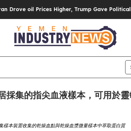
 oil Prices Higher, Trump Gave Politically Conn
ces 讓家居採集的指尖血液樣本，可
遙距採集樣本裝置收集的乾燥血點與乾燥血漿微量樣本中萃取蛋白質