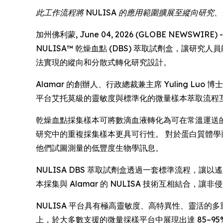
此工作流程將 NULISA 的應用範圍擴展至縱向研
加州佛利蒙, June 04, 2026 (GLOBE NEWSWIR
NULISA™ 乾燥血點 (DBS) 萃取試劑盒，讓
法實現的縱向和分散式轉化研究設計。
Alamar 的創辦人、行政總裁兼主席 Yuling 
平台艾托莫級的靈敏度與標準化的微量樣本萃取流程
乾燥血點採集樣本可將數滴血液轉化為可在常溫運送
研究中的重複採集樣本更具可行性。 對於蛋白質體
他們試圖測量的低豐度生物學訊息。
NULISA DBS 萃取試劑盒透過一套標準流程，
本採集與 Alamar 的 NULISA 技術互相結
NULISA 平台具有極高靈敏度、高特異性、靈活的多重
上，於大多數支援的微量採樣平台中展現出達 85–95