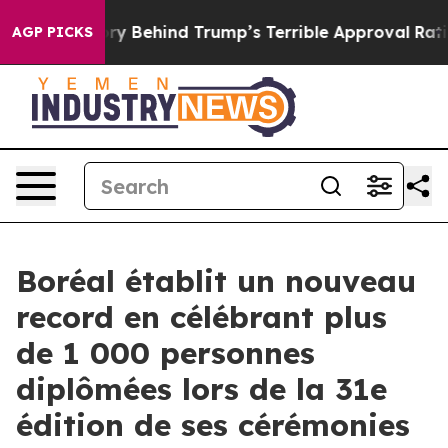
e Story Behind Trump’s Terrible Approval Rating
Black
AGP PICKS
Boréal établit un nouveau
record en célébrant plus
de 1 000 personnes
diplômées lors de la 31e
édition de ses cérémonies