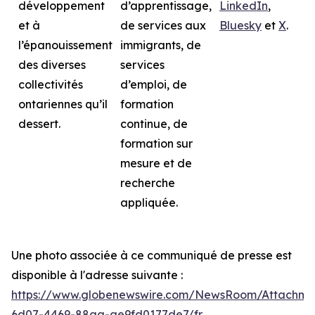
développement
d’apprentissage,
LinkedIn
,
et à
de services aux
Bluesky
et
X
.
l’épanouissement
immigrants, de
des diverses
services
collectivités
d’emploi, de
ontariennes qu’il
formation
dessert.
continue, de
formation sur
mesure et de
recherche
appliquée.
Une photo associée à ce communiqué de presse est
disponible à l'adresse suivante :
https://www.globenewswire.com/NewsRoom/Attachme
6d07-4469-88aa-ae9fd0177de7/fr