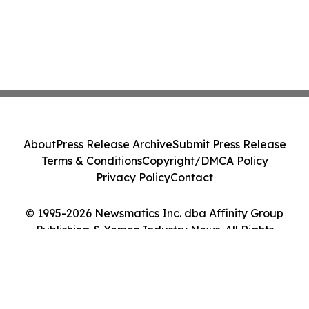
About
Press Release Archive
Submit Press Release
Terms & Conditions
Copyright/DMCA Policy
Privacy Policy
Contact
© 1995-2026 Newsmatics Inc. dba Affinity Group
Publishing & Yemen Industry News. All Rights
Reserved.
Cookie Settings / Your Privacy Choices