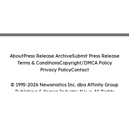
About
Press Release Archive
Submit Press Release
Terms & Conditions
Copyright/DMCA Policy
Privacy Policy
Contact
© 1995-2026 Newsmatics Inc. dba Affinity Group
Publishing & Yemen Industry News. All Rights
Reserved.
Cookie Settings / Your Privacy Choices